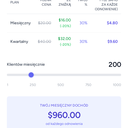
PEŁNA
ZE
TWÓJ
TYLE SAMO
PLAN
CENA
ZNIŻKĄ
%
ZA KAŻDE
ODNOWIENIE)
$
16.00
Miesięczny
$
20.00
30%
$
4.80
(-
20
%)
$
32.00
Kwartalny
$
40.00
30%
$
9.60
(-
20
%)
200
Klientów miesięcznie
1
250
500
750
1000
TWÓJ MIESIĘCZNY DOCHÓD
$
960.00
od każdego odnowienia