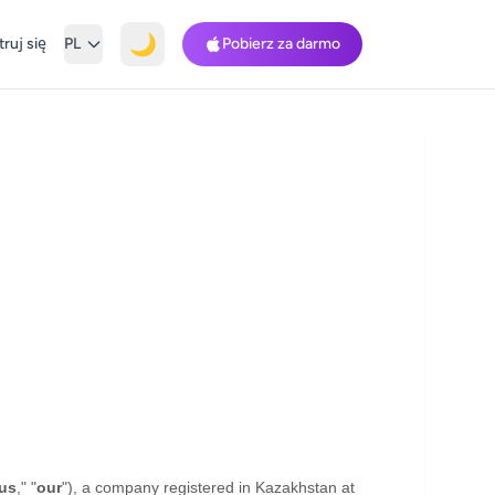
🌙
ruj się
PL
Pobierz za darmo