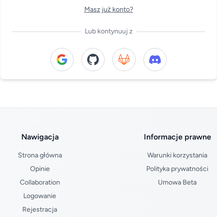
Masz już konto?
Lub kontynuuj z
Continue with Google
Continue with GitHub
Continue with GitLab
Continue with Di
Nawigacja
Informacje prawne
Strona główna
Warunki korzystania
Opinie
Polityka prywatności
Collaboration
Umowa Beta
Logowanie
Rejestracja