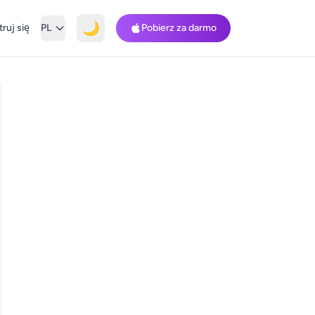
🌙
ruj się
PL
Pobierz za darmo