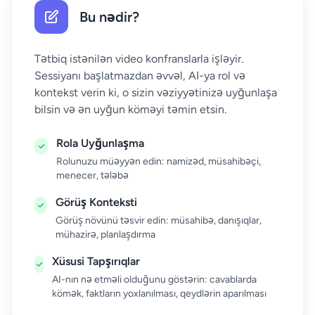
Bu nədir?
Tətbiq istənilən video konfranslarla işləyir.
Sessiyanı başlatmazdan əvvəl, AI-ya rol və
kontekst verin ki, o sizin vəziyyətinizə uyğunlaşa
bilsin və ən uyğun köməyi təmin etsin.
Rola Uyğunlaşma
Rolunuzu müəyyən edin: namizəd, müsahibəçi,
menecer, tələbə
Görüş Konteksti
Görüş növünü təsvir edin: müsahibə, danışıqlar,
mühazirə, planlaşdırma
Xüsusi Tapşırıqlar
AI-nın nə etməli olduğunu göstərin: cavablarda
kömək, faktların yoxlanılması, qeydlərin aparılması