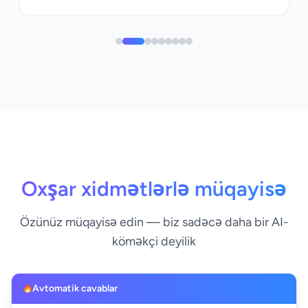
Oxşar xidmətlərlə müqayisə
Özünüz müqayisə edin — biz sadəcə daha bir AI-
köməkçi deyilik
Avtomatik cavablar