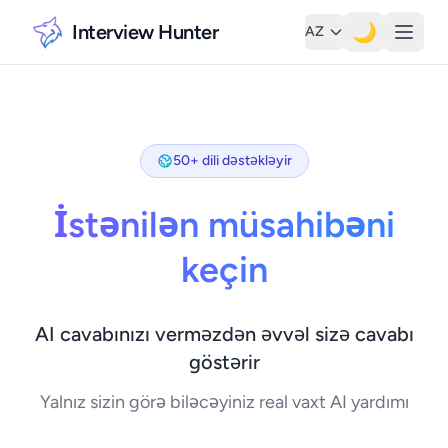
Interview Hunter
🌙
AZ
50+ dili dəstəkləyir
İstənilən müsahibəni
keçin
AI cavabınızı verməzdən əvvəl sizə cavabı
göstərir
Yalnız sizin görə biləcəyiniz real vaxt AI yardımı