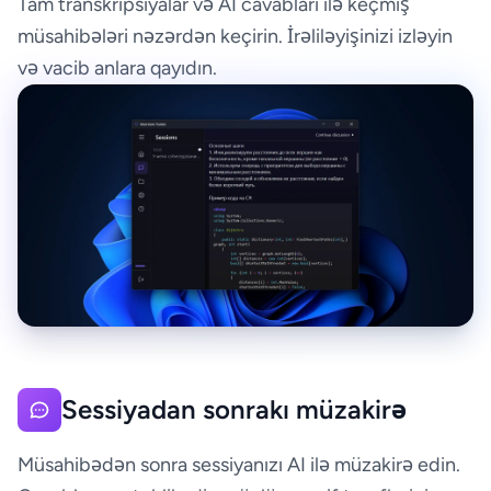
Tam transkripsiyalar və AI cavabları ilə keçmiş
müsahibələri nəzərdən keçirin. İrəliləyişinizi izləyin
və vacib anlara qayıdın.
Sessiyadan sonrakı müzakirə
Müsahibədən sonra sessiyanızı AI ilə müzakirə edin.