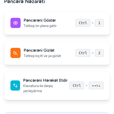
Pəncərə Nəzarəti
Pəncərəni Göstər
+
Ctrl
1
Tətbiqi ön plana gətir
Pəncərəni Gizlət
+
Ctrl
2
Tətbiqi kiçilt və ya gizlət
Pəncərəni Hərəkət Etdir
+
Ctrl
←→↑↓
Klaviatura ilə dəqiq
yerləşdirmə