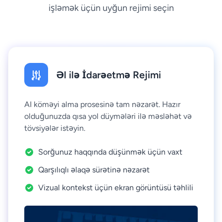
işləmək üçün uyğun rejimi seçin
Əl ilə İdarəetmə Rejimi
AI köməyi alma prosesinə tam nəzarət. Hazır
olduğunuzda qısa yol düymələri ilə məsləhət və
tövsiyələr istəyin.
Sorğunuz haqqında düşünmək üçün vaxt
Qarşılıqlı əlaqə sürətinə nəzarət
Vizual kontekst üçün ekran görüntüsü təhlili