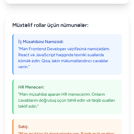
Müxtəlif rollar üçün nümunələr:
İş Müsahibəsi Namizədi:
"Mən Frontend Developer vəzifəsinə namizədəm.
React və JavaScript haqqında texniki suallarda
kömək edin. Qısa, lakin məlumatlandırıcı cavablar
verin."
HR Meneceri:
"Mən müsahibə aparan HR menecerim. Onların
cavablarını doğruluq üçün təhlil edin və təqib sualları
təklif edin."
Satış:
"Mən müştəri ilə danışıqlardayam. Rəqib məlumatları