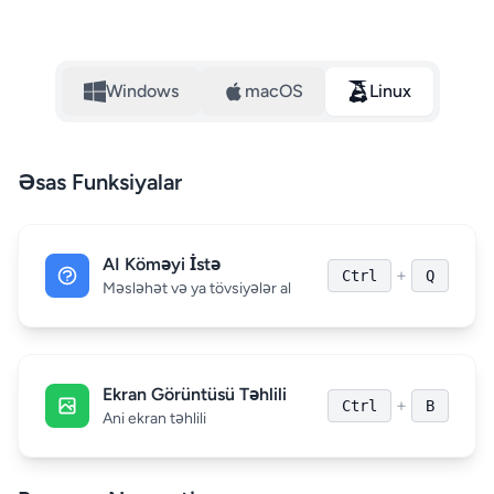
Windows
macOS
Linux
Əsas Funksiyalar
AI Köməyi İstə
+
Ctrl
Q
Məsləhət və ya tövsiyələr al
Ekran Görüntüsü Təhlili
+
Ctrl
B
Ani ekran təhlili