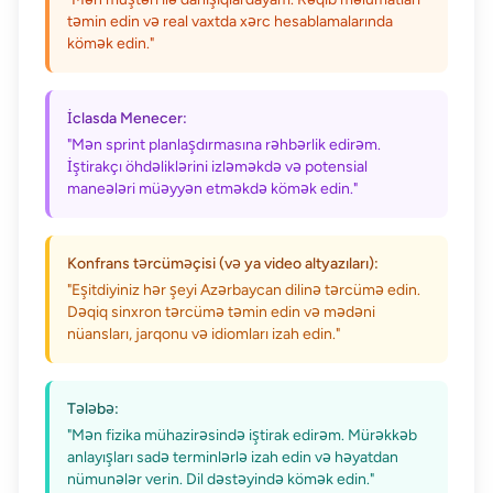
təmin edin və real vaxtda xərc hesablamalarında
kömək edin."
İclasda Menecer:
"Mən sprint planlaşdırmasına rəhbərlik edirəm.
İştirakçı öhdəliklərini izləməkdə və potensial
maneələri müəyyən etməkdə kömək edin."
Konfrans tərcüməçisi (və ya video altyazıları):
"Eşitdiyiniz hər şeyi Azərbaycan dilinə tərcümə edin.
Dəqiq sinxron tərcümə təmin edin və mədəni
nüansları, jarqonu və idiomları izah edin."
Tələbə:
"Mən fizika mühazirəsində iştirak edirəm. Mürəkkəb
anlayışları sadə terminlərlə izah edin və həyatdan
nümunələr verin. Dil dəstəyində kömək edin."