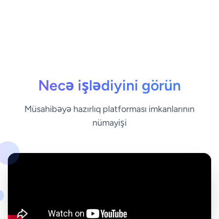
Necə işlədiyini görün
Müsahibəyə hazırlıq platforması imkanlarının
nümayişi