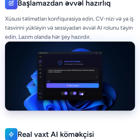
Başlamazdan əvvəl hazırlıq
Xüsusi təlimatları konfiqurasiya edin, CV-nizi və ya iş
təsvirini yükləyin və sessiyadan əvvəl AI rolunu təyin
edin. Lazım olanda hər şey hazırdır.
Real vaxt AI köməkçisi