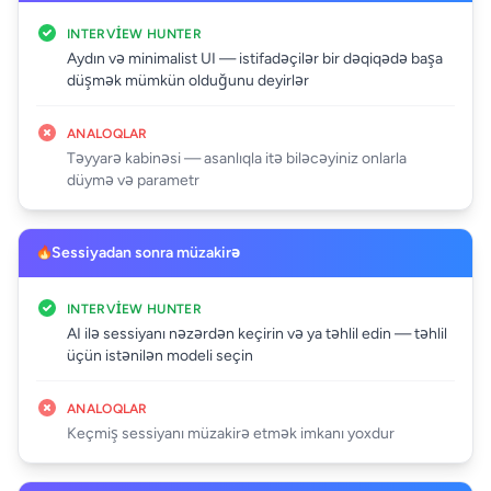
INTERVIEW HUNTER
Aydın və minimalist UI — istifadəçilər bir dəqiqədə başa
düşmək mümkün olduğunu deyirlər
ANALOQLAR
Təyyarə kabinəsi — asanlıqla itə biləcəyiniz onlarla
düymə və parametr
Sessiyadan sonra müzakirə
INTERVIEW HUNTER
AI ilə sessiyanı nəzərdən keçirin və ya təhlil edin — təhlil
üçün istənilən modeli seçin
ANALOQLAR
Keçmiş sessiyanı müzakirə etmək imkanı yoxdur