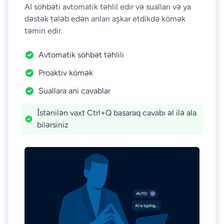
AI söhbəti avtomatik təhlil edir və sualları və ya
dəstək tələb edən anları aşkar etdikdə kömək
təmin edir.
Avtomatik söhbət təhlili
Proaktiv kömək
Suallara ani cavablar
İstənilən vaxt Ctrl+Q basaraq cavabı əl ilə ala
bilərsiniz