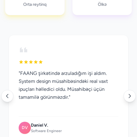
Orta reytinq
Ölkə
"FAANG şirkətində arzuladığım işi aldım.
System design müsahibəsindəki real vaxt
ipuçları həlledici oldu. Müsahibəçi üçün
tamamilə görünməzdir."
Daniel V.
DV
Software Engineer