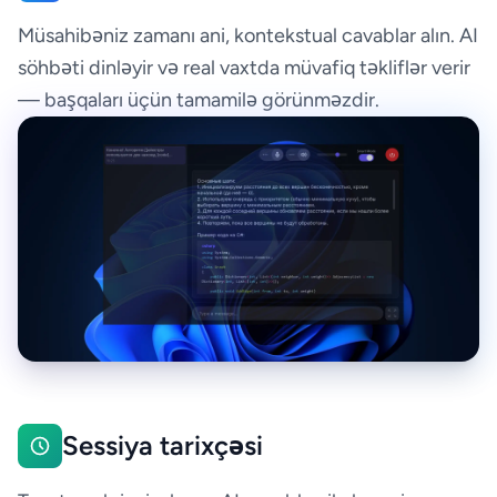
Müsahibəniz zamanı ani, kontekstual cavablar alın. AI
söhbəti dinləyir və real vaxtda müvafiq təkliflər verir
— başqaları üçün tamamilə görünməzdir.
Sessiya tarixçəsi