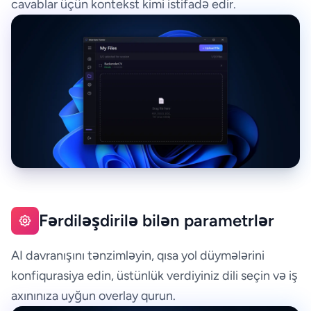
cavablar üçün kontekst kimi istifadə edir.
Fərdiləşdirilə bilən parametrlər
AI davranışını tənzimləyin, qısa yol düymələrini
konfiqurasiya edin, üstünlük verdiyiniz dili seçin və iş
axınınıza uyğun overlay qurun.