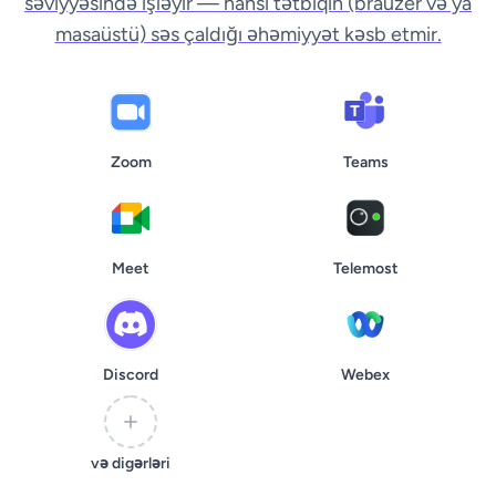
səviyyəsində işləyir — hansı tətbiqin (brauzer və ya
masaüstü) səs çaldığı əhəmiyyət kəsb etmir.
Zoom
Teams
Meet
Telemost
Discord
Webex
və digərləri