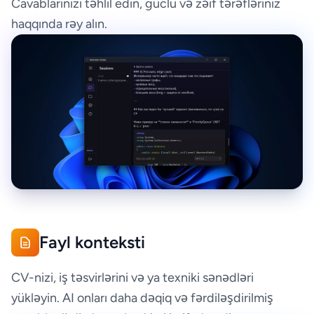
Cavablarınızı təhlil edin, güclü və zəif tərəfləriniz
haqqında rəy alın.
Fayl konteksti
CV-nizi, iş təsvirlərini və ya texniki sənədləri
yükləyin. AI onları daha dəqiq və fərdiləşdirilmiş