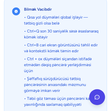
Bilmək Vacibdir
• Qısa yol düymələri qlobal işləyir —
tətbiq gizli olsa belə
• Ctrl+Q son 30 saniyəlik səsə əsaslanaraq
kömək istəyir
• Ctrl+B cari ekran görüntüsünü təhlil edir
və kontekstli kömək təmin edir
• Ctrl + ox düymələri siçandan istifadə
etmədən dəqiq pəncərə yerləşdirməsi
üçün
• Şəffaflıq sürüşdürücüsü tətbiq
pəncərəsinin arxasındakı məzmunu
görməyə imkan verir
• Təbii göz təması üçün pəncərəni kamera
yaxınlığında saxlamaq qabiliyyəti