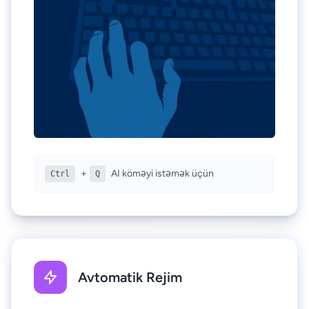
+
AI köməyi istəmək üçün
Ctrl
Q
Avtomatik Rejim