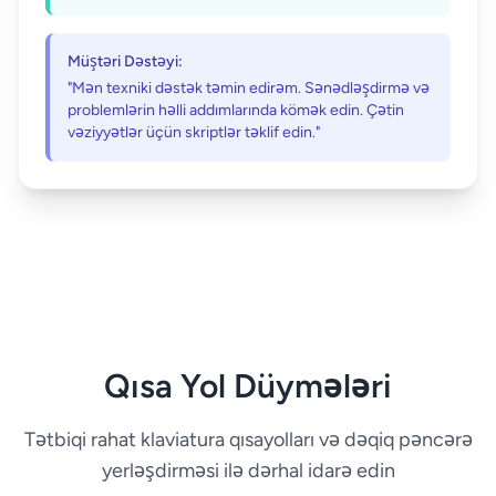
Müştəri Dəstəyi:
"Mən texniki dəstək təmin edirəm. Sənədləşdirmə və
problemlərin həlli addımlarında kömək edin. Çətin
vəziyyətlər üçün skriptlər təklif edin."
Qısa Yol Düymələri
Tətbiqi rahat klaviatura qısayolları və dəqiq pəncərə
yerləşdirməsi ilə dərhal idarə edin