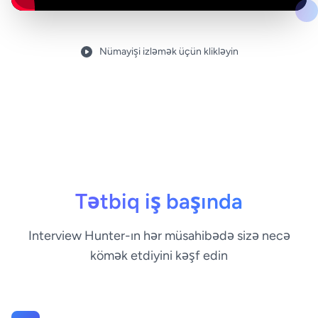
Nümayişi izləmək üçün klikləyin
Tətbiq iş başında
Interview Hunter-ın hər müsahibədə sizə necə
kömək etdiyini kəşf edin