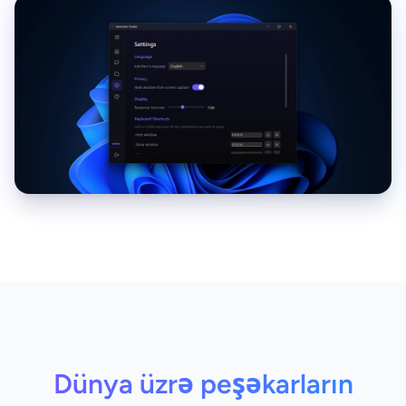
Dünya üzrə peşəkarların