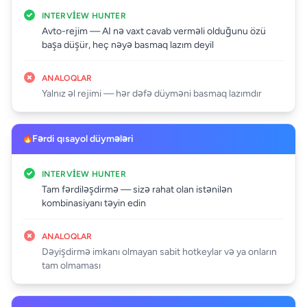
INTERVIEW HUNTER
Avto-rejim — AI nə vaxt cavab verməli olduğunu özü
başa düşür, heç nəyə basmaq lazım deyil
ANALOQLAR
Yalnız əl rejimi — hər dəfə düyməni basmaq lazımdır
Fərdi qısayol düymələri
INTERVIEW HUNTER
Tam fərdiləşdirmə — sizə rahat olan istənilən
kombinasiyanı təyin edin
ANALOQLAR
Dəyişdirmə imkanı olmayan sabit hotkeylar və ya onların
tam olmaması