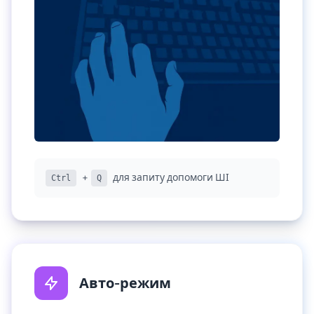
+
для запиту допомоги ШІ
Ctrl
Q
Авто-режим