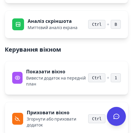
Аналіз скріншота
+
Ctrl
B
Миттєвий аналіз екрана
Керування вікном
Показати вікно
+
Ctrl
1
Вивести додаток на передній
план
Приховати вікно
+
Ctrl
2
Згорнути або приховати
додаток