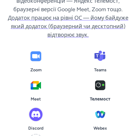
відеоконференцій — Яндекс Телемост,
браузерні версії Google Meet, Zoom тощо.
Додаток працює на рівні ОС — йому байдуже
який додаток (браузерний чи десктопний)
відтворює звук.
Zoom
Teams
Meet
Телемост
Discord
Webex