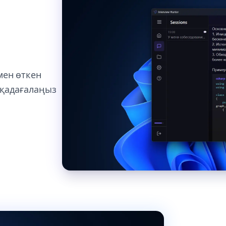
мен өткен
 қадағалаңыз