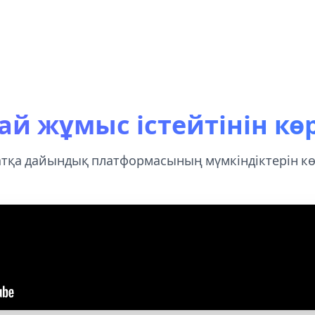
ай жұмыс істейтінін көр
атқа дайындық платформасының мүмкіндіктерін кө