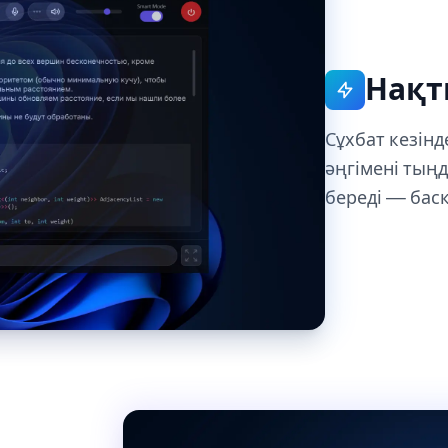
Нақт
Сұхбат кезінд
әңгімені тың
береді — басқ