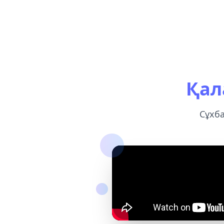
Қал
Сұхб