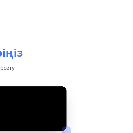
іңіз
рсету