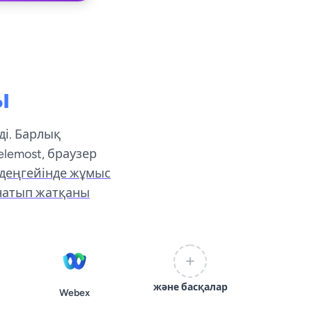
ы
ді. Барлық
lemost, браузер
деңгейінде жұмыс
йнатып жатқаны
және басқалар
Webex