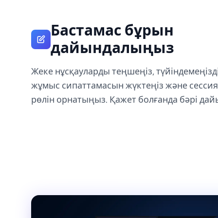
Бастамас бұрын
дайындалыңыз
Жеке нұсқауларды теңшеңіз, түйіндемеңізд
жұмыс сипаттамасын жүктеңіз және сессия
рөлін орнатыңыз. Қажет болғанда бәрі дай