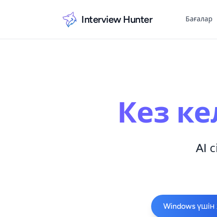
Interview Hunter
Бағалар
Кез ке
AI 
Windows үшін