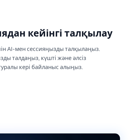
иядан кейінгі талқылау
йін AI-мен сессияңызды талқылаңыз.
ды талдаңыз, күшті және әлсіз
уралы кері байланыс алыңыз.