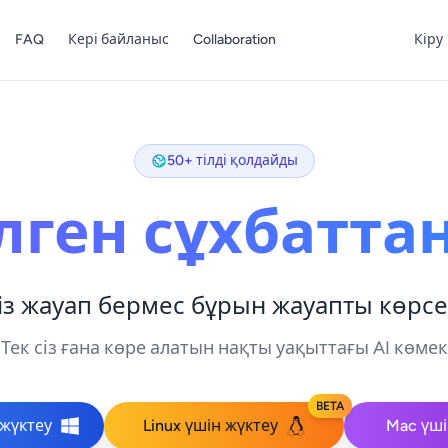
FAQ
Кері байланыс
Collaboration
Кіру
50+ тілді қолдайды
лген сұхбаттан
сіз жауап бермес бұрын жауапты көрсе
Тек сіз ғана көре алатын нақты уақыттағы AI көмек
BETA
 жүктеу
Linux үшін жүктеу
Mac үші