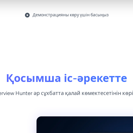
Демонстрацияны көру үшін басыңыз
Қосымша іс-әрекетте
erview Hunter әр сұхбатта қалай көмектесетінін көр