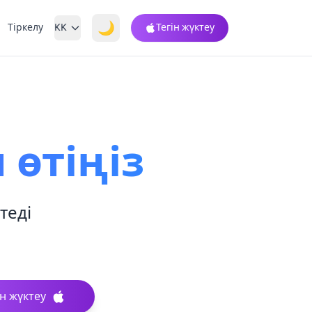
🌙
Тіркелу
KK
Тегін жүктеу
 өтіңіз
теді
н жүктеу