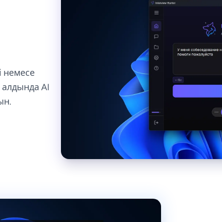
і немесе
 алдында AI
ын.