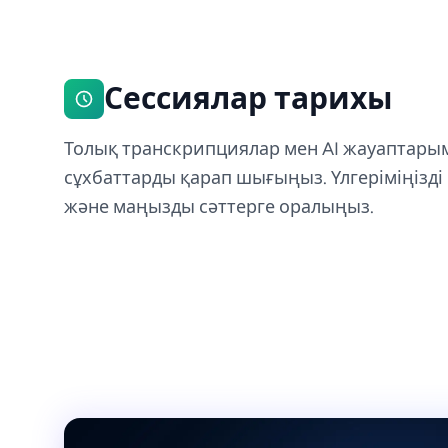
Сессиялар тарихы
Толық транскрипциялар мен AI жауаптары
сұхбаттарды қарап шығыңыз. Үлгеріміңізді
және маңызды сәттерге оралыңыз.