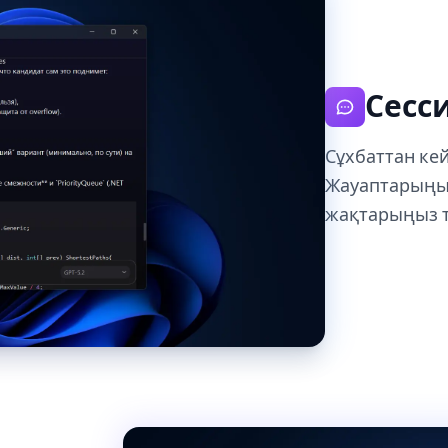
Сесс
Сұхбаттан ке
Жауаптарыңыз
жақтарыңыз т