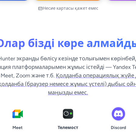
Несие картасы қажет емес
Олар бізді көре алмайд
 Hunter экранды бөлісу кезінде толығымен көрінбей
ия платформаларымен жұмыс істейді — Yandex Te
Meet, Zoom және т.б.
Қолданба операциялық жүйе 
 қолданба (браузер немесе жұмыс үстелі) дыбыс о
маңызды емес.
Meet
Телемост
Discord