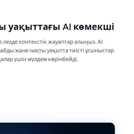
ы уақыттағы AI көмекші
е лезде контекстік жауаптар алыңыз. AI
дайды және нақты уақытта тиісті ұсыныстар
алар үшін мүлдем көрінбейді.