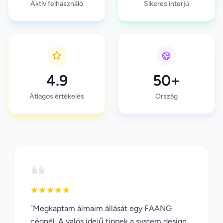
Aktív felhasználó
Sikeres interjú
4.9
50+
Átlagos értékelés
Ország
"Megkaptam álmaim állását egy FAANG
cégnél. A valós idejű tippek a system design