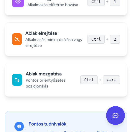
+
Ctrl
1
Alkalmazás előtérbe hozása
Ablak elrejtése
+
Ctrl
2
Alkalmazás minimalizálása vagy
elrejtése
Ablak mozgatása
+
Ctrl
←→↑↓
Pontos billentyűzetes
pozicionálás
Fontos tudnivalók