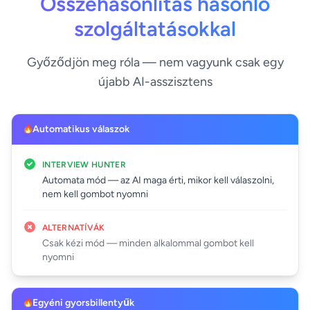
Összehasonlítás hasonló
szolgáltatásokkal
Győződjön meg róla — nem vagyunk csak egy
újabb AI-asszisztens
Automatikus válaszok
INTERVIEW HUNTER
Automata mód — az AI maga érti, mikor kell válaszolni,
nem kell gombot nyomni
ALTERNATÍVÁK
Csak kézi mód — minden alkalommal gombot kell
nyomni
Egyéni gyorsbillentyűk