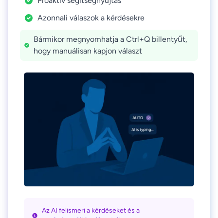
Proaktív segítségnyújtás
Azonnali válaszok a kérdésekre
Bármikor megnyomhatja a Ctrl+Q billentyűt,
hogy manuálisan kapjon választ
Az AI felismeri a kérdéseket és a