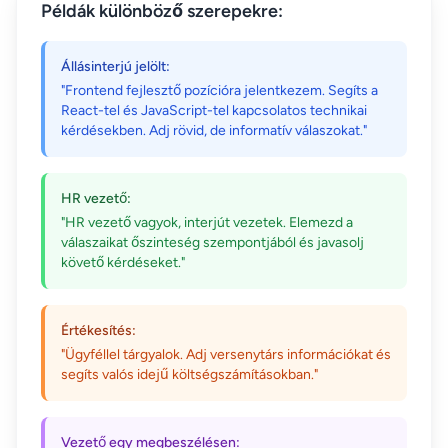
Példák különböző szerepekre:
Állásinterjú jelölt:
"Frontend fejlesztő pozícióra jelentkezem. Segíts a
React-tel és JavaScript-tel kapcsolatos technikai
kérdésekben. Adj rövid, de informatív válaszokat."
HR vezető:
"HR vezető vagyok, interjút vezetek. Elemezd a
válaszaikat őszinteség szempontjából és javasolj
követő kérdéseket."
Értékesítés:
"Ügyféllel tárgyalok. Adj versenytárs információkat és
segíts valós idejű költségszámításokban."
Vezető egy megbeszélésen: