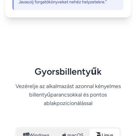
Javasolj forgatókönyveket nehéz helyzetekre."
Gyorsbillentyűk
Vezérelje az alkalmazást azonnal kényelmes
billentyűparancsokkal és pontos
ablakpozicionálással
Windows
macOS
Linux