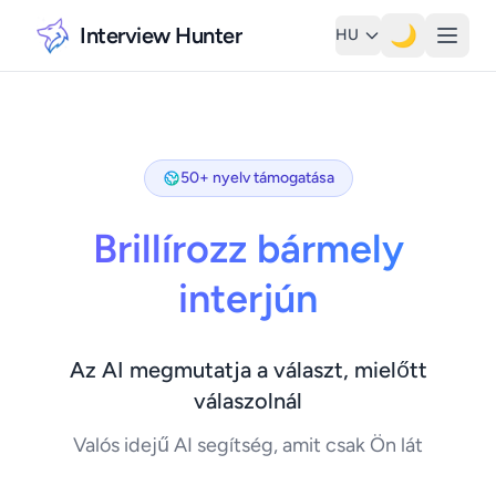
Interview Hunter
🌙
HU
50+ nyelv támogatása
Brillírozz bármely
interjún
Az AI megmutatja a választ, mielőtt
válaszolnál
Valós idejű AI segítség, amit csak Ön lát