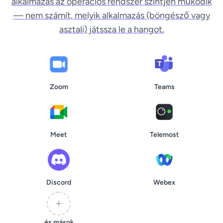
alkalmazás az operációs rendszer szintjén működik
— nem számít, melyik alkalmazás (böngésző vagy
asztali) játssza le a hangot.
Zoom
Teams
Meet
Telemost
Discord
Webex
és mások