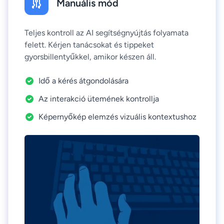
Manuális mód
Teljes kontroll az AI segítségnyújtás folyamata
felett. Kérjen tanácsokat és tippeket
gyorsbillentyűkkel, amikor készen áll.
Idő a kérés átgondolására
Az interakció ütemének kontrollja
Képernyőkép elemzés vizuális kontextushoz