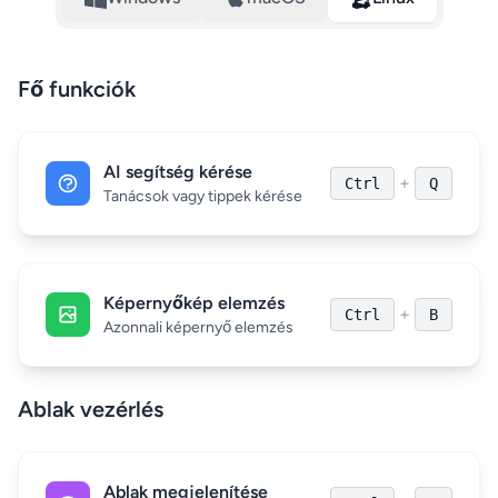
Fő funkciók
AI segítség kérése
+
Ctrl
Q
Tanácsok vagy tippek kérése
Képernyőkép elemzés
+
Ctrl
B
Azonnali képernyő elemzés
Ablak vezérlés
Ablak megjelenítése