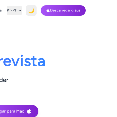
🌙
ar
PT-PT
Descarregar grátis
revista
der
gar para Mac