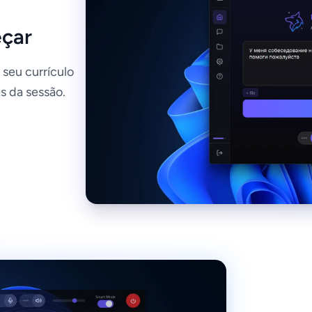
eçar
 seu currículo
s da sessão.