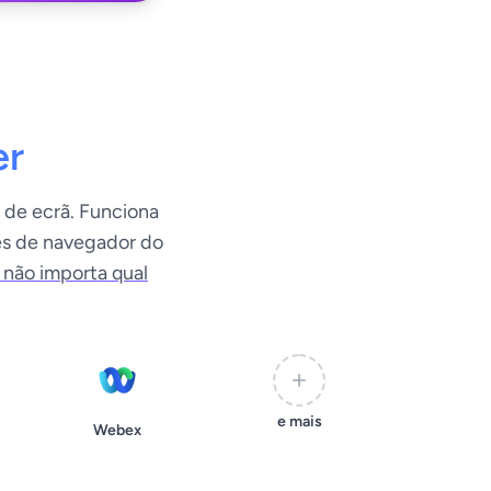
er
 de ecrã. Funciona
es de navegador do
 não importa qual
e mais
Webex