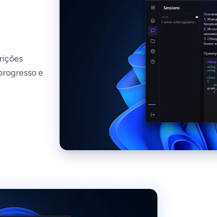
rições
progresso e