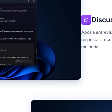
Discu
Após a entrevis
respostas, rec
melhoria.