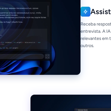
Assis
Receba respost
entrevista. A I
relevantes em 
outros.