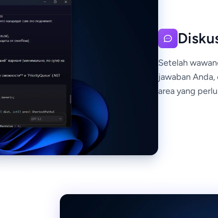
Disku
Setelah wawanca
jawaban Anda, 
area yang perlu