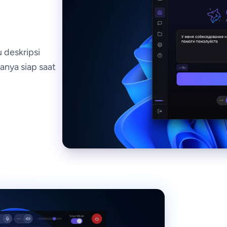
 deskripsi
anya siap saat