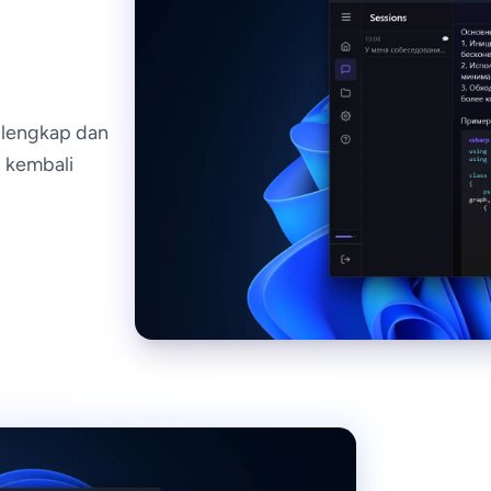
 lengkap dan
 kembali