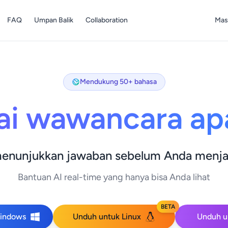
FAQ
Umpan Balik
Collaboration
Mas
Mendukung 50+ bahasa
ai wawancara ap
menunjukkan jawaban sebelum Anda menj
Bantuan AI real-time yang hanya bisa Anda lihat
BETA
indows
Unduh untuk Linux
Unduh u