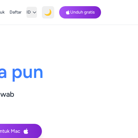
🌙
uk
Daftar
ID
Unduh gratis
a pun
awab
ntuk Mac