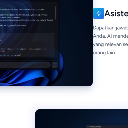
Asiste
Dapatkan jawab
Anda. AI mend
yang relevan se
orang lain.