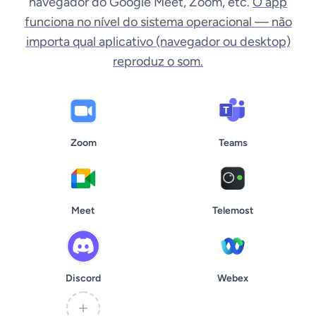
navegador do Google Meet, Zoom, etc.
O app
funciona no nível do sistema operacional — não
importa qual aplicativo (navegador ou desktop)
reproduz o som.
Zoom
Teams
Meet
Telemost
Discord
Webex