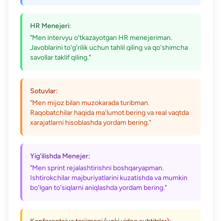
HR Menejeri:
"Men intervyu o'tkazayotgan HR menejeriman.
Javoblarini to'g'rilik uchun tahlil qiling va qo'shimcha
savollar taklif qiling."
Sotuvlar:
"Men mijoz bilan muzokarada turibman.
Raqobatchilar haqida ma'lumot bering va real vaqtda
xarajatlarni hisoblashda yordam bering."
Yig'ilishda Menejer:
"Men sprint rejalashtirishni boshqaryapman.
Ishtirokchilar majburiyatlarini kuzatishda va mumkin
bo'lgan to'siqlarni aniqlashda yordam bering."