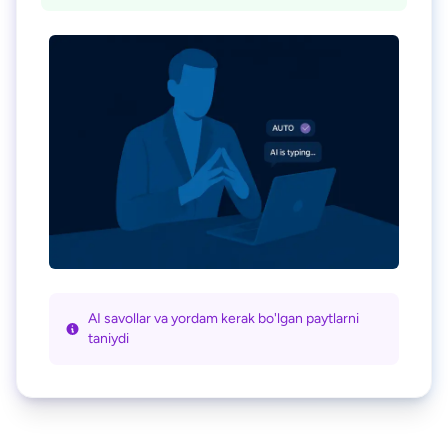
AI savollar va yordam kerak bo'lgan paytlarni
taniydi