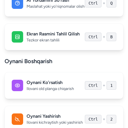
AI Yordamini So'rash
+
Ctrl
Q
Maslahat yoki yo'riqnomalar olish
Ekran Rasmini Tahlil Qilish
+
Ctrl
B
Tezkor ekran tahlili
Oynani Boshqarish
Oynani Ko'rsatish
+
Ctrl
1
Ilovani old planga chiqarish
Oynani Yashirish
+
Ctrl
2
Ilovani kichraytish yoki yashirish