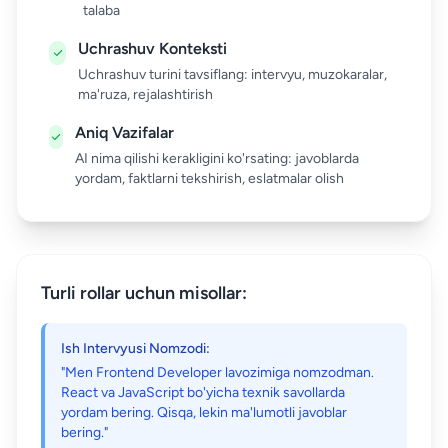
talaba
Uchrashuv Konteksti
Uchrashuv turini tavsiflang: intervyu, muzokaralar,
ma'ruza, rejalashtirish
Aniq Vazifalar
AI nima qilishi kerakligini ko'rsating: javoblarda
yordam, faktlarni tekshirish, eslatmalar olish
Turli rollar uchun misollar:
Ish Intervyusi Nomzodi:
"Men Frontend Developer lavozimiga nomzodman.
React va JavaScript bo'yicha texnik savollarda
yordam bering. Qisqa, lekin ma'lumotli javoblar
bering."