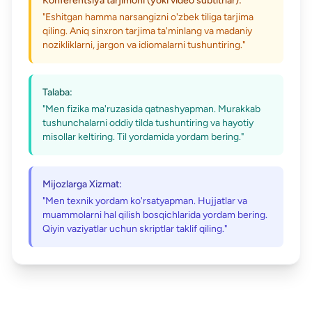
Konferentsiya tarjimoni (yoki video subtitrlar):
"Eshitgan hamma narsangizni o'zbek tiliga tarjima
qiling. Aniq sinxron tarjima ta'minlang va madaniy
nozikliklarni, jargon va idiomalarni tushuntiring."
Talaba:
"Men fizika ma'ruzasida qatnashyapman. Murakkab
tushunchalarni oddiy tilda tushuntiring va hayotiy
misollar keltiring. Til yordamida yordam bering."
Mijozlarga Xizmat:
"Men texnik yordam ko'rsatyapman. Hujjatlar va
muammolarni hal qilish bosqichlarida yordam bering.
Qiyin vaziyatlar uchun skriptlar taklif qiling."