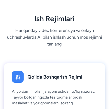
Ish Rejimlari
Har qanday video konferensiya va onlayn
uchrashuvlarda AI bilan ishlash uchun mos rejimni
tanlang
Qo'lda Boshqarish Rejimi
AI yordamini olish jarayoni ustidan to'liq nazorat.
Tayyor bo'lganingizda tez tugmalar orqali
maslahat va yo'riqnomalarni so'rang.