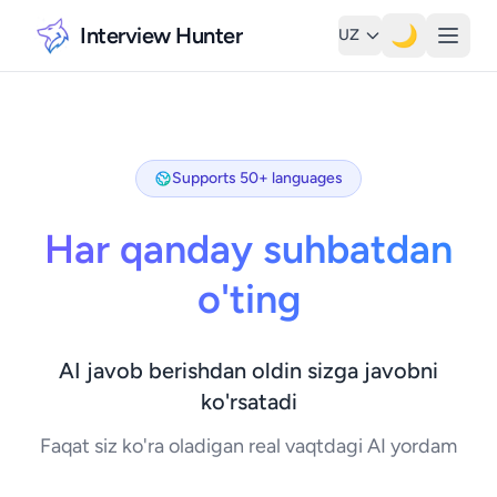
Interview Hunter
🌙
UZ
Supports 50+ languages
Har qanday suhbatdan
o'ting
AI javob berishdan oldin sizga javobni
ko'rsatadi
Faqat siz ko'ra oladigan real vaqtdagi AI yordam