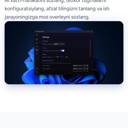
AI xatti-harakatini sozlang, tezkor tugmalarni
konfiguratsiylang, afzal tilingizni tanlang va ish
jarayoningizga mos overleyni sozlang.