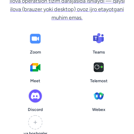
Ilova operatsion tizim darajasida ishlaydi — qaysi
ilova (brauzer yoki desktop) ovoz ijro etayotgani
muhim emas.
Zoom
Teams
Meet
Telemost
Discord
Webex
va boshqalar