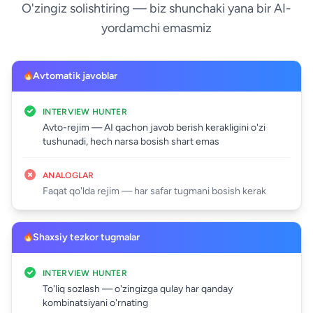
O'zingiz solishtiring — biz shunchaki yana bir AI-
yordamchi emasmiz
Avtomatik javoblar
INTERVIEW HUNTER
Avto-rejim — AI qachon javob berish kerakligini o'zi
tushunadi, hech narsa bosish shart emas
ANALOGLAR
Faqat qo'lda rejim — har safar tugmani bosish kerak
Shaxsiy tezkor tugmalar
INTERVIEW HUNTER
To'liq sozlash — o'zingizga qulay har qanday
kombinatsiyani o'rnating