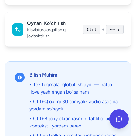
Oynani Ko'chirish
+
Ctrl
←→↑↓
Klaviatura orqali aniq
joylashtirish
Bilish Muhim
• Tez tugmalar global ishlaydi — hatto
ilova yashiringan bo'lsa ham
• Ctrl+Q oxirgi 30 soniyalik audio asosida
yordam so'raydi
• Ctrl+B joriy ekran rasmini tahlil qiladi va
kontekstli yordam beradi
• Ctrl + strelka tugmalari sichqonchadan