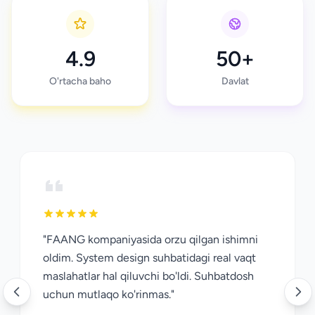
4.9
50+
O'rtacha baho
Davlat
"FAANG kompaniyasida orzu qilgan ishimni
oldim. System design suhbatidagi real vaqt
maslahatlar hal qiluvchi bo'ldi. Suhbatdosh
uchun mutlaqo ko'rinmas."