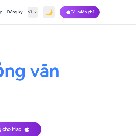
🌙
p
Đăng ký
VI
Tải miễn phí
ỏng vấn
g cho Mac