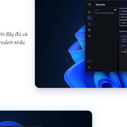
hi đầy đủ và
 khoảnh khắc