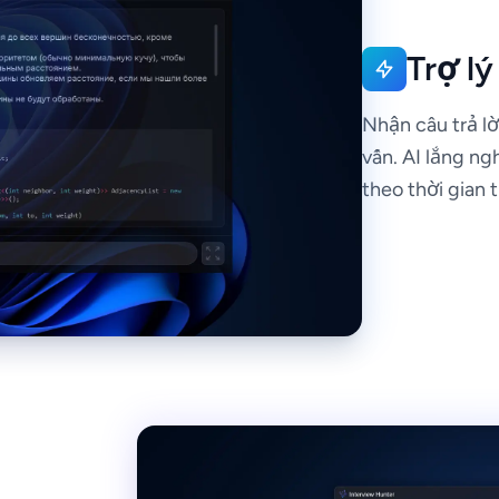
Trợ lý
Nhận câu trả l
vấn. AI lắng ng
theo thời gian 