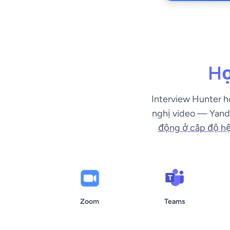
Họ
Interview Hunter ho
nghị video — Yande
động ở cấp độ hệ
Zoom
Teams