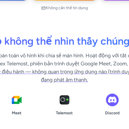
Không cần thẻ tín dụng
 không thể nhìn thấy chúng
àn toàn vô hình khi chia sẻ màn hình. Hoạt động với tất
x Telemost, phiên bản trình duyệt Google Meet, Zoom, 
 điều hành — không quan trọng ứng dụng nào (trình du
đang phát âm thanh.
Meet
Telemost
Discord