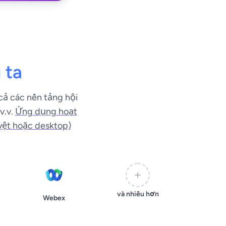
 ta
 cả các nền tảng hội
v.v.
Ứng dụng hoạt
yệt hoặc desktop)
và nhiều hơn
Webex