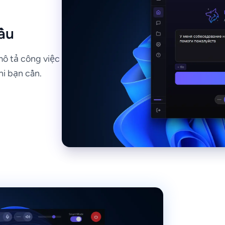
đầu
mô tả công việc
hi bạn cần.