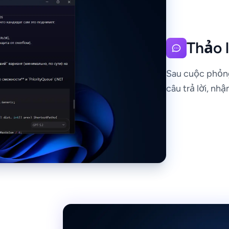
Thảo 
Sau cuộc phỏng 
câu trả lời, nh