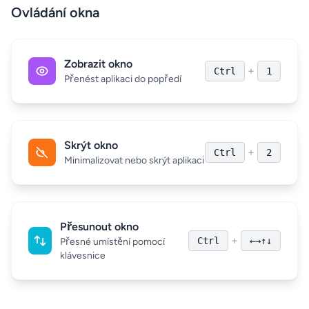
Ovládání okna
Zobrazit okno
+
Ctrl
1
Přenést aplikaci do popředí
Skrýt okno
+
Ctrl
2
Minimalizovat nebo skrýt aplikaci
Přesunout okno
+
Ctrl
←→↑↓
Přesné umístění pomocí
klávesnice