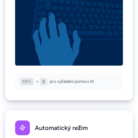
+
pro vyžádání pomoci AI
Ctrl
Q
Automatický režim