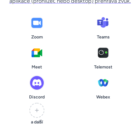
aplikace (prohlížeč nebo desktop) přehrává zvuk.
Zoom
Teams
Meet
Telemost
Discord
Webex
a další