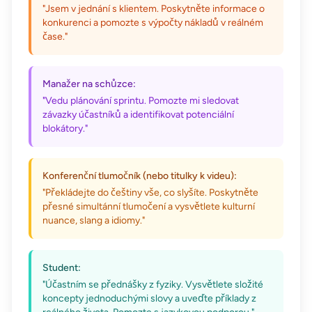
"Jsem v jednání s klientem. Poskytněte informace o
konkurenci a pomozte s výpočty nákladů v reálném
čase."
Manažer na schůzce:
"Vedu plánování sprintu. Pomozte mi sledovat
závazky účastníků a identifikovat potenciální
blokátory."
Konferenční tlumočník (nebo titulky k videu):
"Překládejte do češtiny vše, co slyšíte. Poskytněte
přesné simultánní tlumočení a vysvětlete kulturní
nuance, slang a idiomy."
Student:
"Účastním se přednášky z fyziky. Vysvětlete složité
koncepty jednoduchými slovy a uveďte příklady z