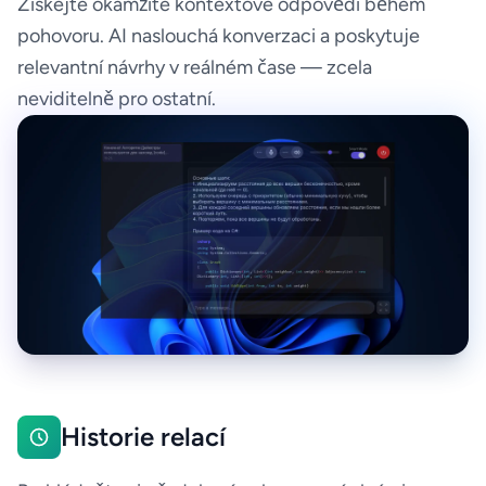
Získejte okamžité kontextové odpovědi během
pohovoru. AI naslouchá konverzaci a poskytuje
relevantní návrhy v reálném čase — zcela
neviditelně pro ostatní.
Historie relací