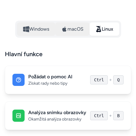
Windows
macOS
Linux
Hlavní funkce
Požádat o pomoc AI
+
Ctrl
Q
Získat rady nebo tipy
Analýza snímku obrazovky
+
Ctrl
B
Okamžitá analýza obrazovky