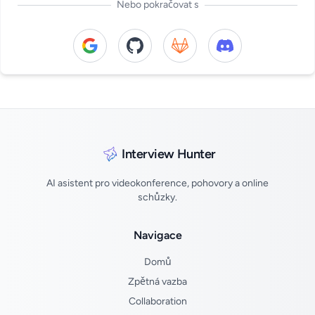
Nebo pokračovat s
Continue with Google
Continue with GitHub
Continue with GitLab
Continue with Di
Interview Hunter
AI asistent pro videokonference, pohovory a online
schůzky.
Navigace
Domů
Zpětná vazba
Collaboration