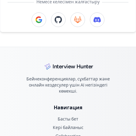
Немесе келесімен жалғастыру
Continue with Google
Continue with GitHub
Continue with GitLab
Continue with Di
Interview Hunter
Бейнеконференциялар, сұхбаттар және
онлайн кездесулер үшін AI негізіндегі
көмекші.
Навигация
Басты бет
Кері байланыс