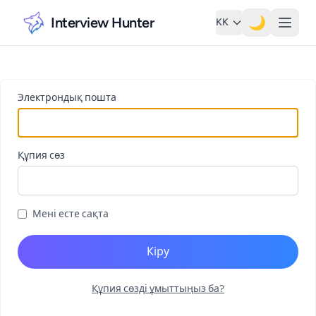
Interview Hunter
🌙
KK
Электрондық пошта
Құпия сөз
Мені есте сақта
Кіру
Құпия сөзді ұмыттыңыз ба?