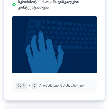
სკრინშოტის ანალიზი ვიზუალური
კონტექსტისთვის
+
AI დახმარების მოსათხოვად
Ctrl
Q