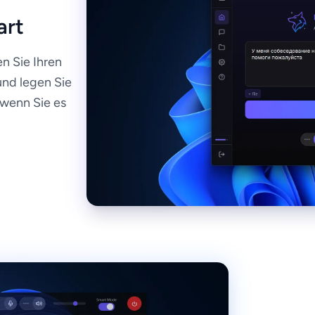
art
n Sie Ihren
und legen Sie
, wenn Sie es