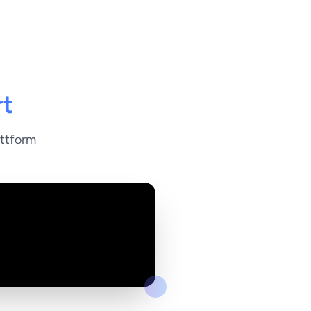
rt
attform