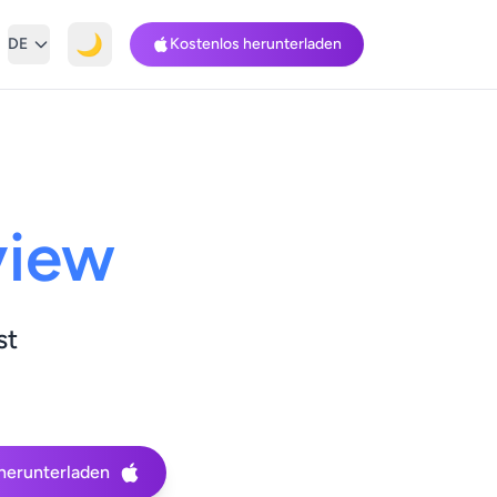
🌙
DE
Kostenlos herunterladen
view
st
herunterladen