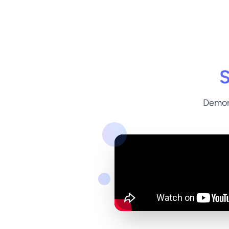
S
Demons