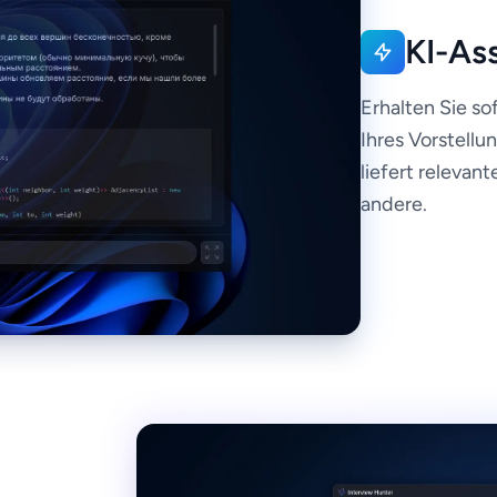
KI-Ass
Erhalten Sie s
Ihres Vorstell
liefert relevan
andere.