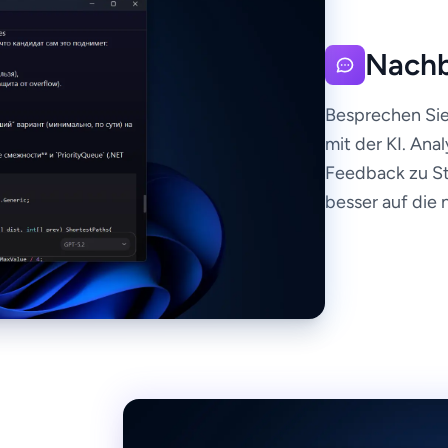
Nachb
Besprechen Sie
mit der KI. Ana
Feedback zu St
besser auf die 